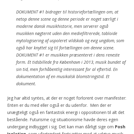
DOKUMENT #1 bidrager til historiefortællingen om, at
netop denne scene og denne periode er noget særligt i
moderne dansk musikhistorie, men serverer også
musikken nøgternt uden den mediefiltrerede, tabloide
mytologisering af uspoleret vildskab og evig ungdom, som
også har knyttet sig til fortællingen om denne scene.
DOKUMENT #1 er musikken præsenteret i dens reneste
form. Et tidsbillede fra København i 2013, musik bundet af
sin tid, men forhåbentlig interessant for al eftertid. En
dokumentation af en musikalsk blomstringstid. Et
dokument.
Jeg har altid syntes, at der er noget forlorent over manifester:
Enten er du med eller også er du udenfor. Men der er
unægteligt også en fantastisk energi i oppositionen til alt det
bestående. Futurisme og situationisme havde deres egen
undergang indbygget i sig. Det kan man dårligt sige om
Posh
Isolation
, som ufortrødent fortsætter med at udgive musik