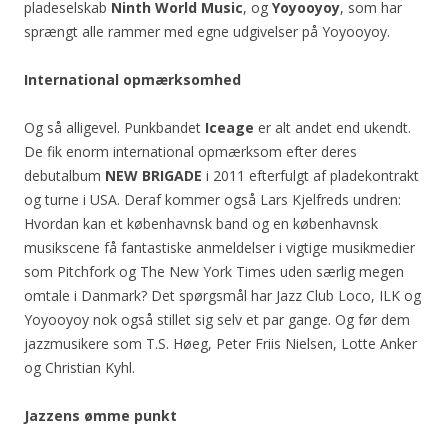
pladeselskab
Ninth World Music
, og
Yoyooyoy
, som
har
sprængt alle rammer med egne udgivelser på Yoyooyoy.
International opmærksomhed
Og så alligevel. Punkbandet
Iceage
er alt andet end ukendt.
De fik enorm international opmærksom efter deres
debutalbum
NEW BRIGADE
i 2011 efterfulgt af pladekontrakt
og turne i USA. Deraf kommer også Lars Kjelfreds undren:
Hvordan kan et københavnsk band og en københavnsk
musikscene få fantastiske anmeldelser i vigtige musikmedier
som Pitchfork og The New York Times uden særlig megen
omtale i Danmark? Det spørgsmål har Jazz Club Loco, ILK og
Yoyooyoy nok også stillet sig selv et par gange. Og før dem
jazzmusikere som T.S. Høeg, Peter Friis Nielsen, Lotte Anker
og Christian Kyhl.
Jazzens ømme punkt