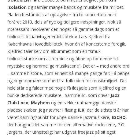
Isolation
og samler mange bands og musikere fra miljøet.
Pladen består dels af optagelser fra to koncertaftener i
foråret 2013, dels af nye og tidligere indspilninger. Nok så
interessant involverer den noget så gammeldags som et
bibliotek. Initiativtager er bibliotekar Lars Kjelfred fra
Københavns Hovedbibliotek, hvor én af koncerterne foregik.
Kjelfred taler selv om albummet som en ”smuk
bibliotekstanke om at formidle og åbne op for denne lidt
mystiske og hemmelige musikscene”. Det er – med andre ord
– samme historie, som er hørt så mange gange før: Få penge
og ringe opmærksomhed fra folk uden for musikmiljøet. Det
hele står og falder med nogle få ildsjæle som Kjelfred og en
bunke dedikerede musikere. Samme ild, som driver
Jazz
Club Loco
,
Mayhem
og en række uafhængige danske
pladeselskaber. Jeg nævner i flæng:
ILK
, der de sidste ti år har
været samlingspunkt for unge danske jazzmusikere,
ESCHO
,
der
har gjort det samme for den alternative rockscene, P.O.
Jørgens, der utrætteligt har udgivet freejazz på sit eget