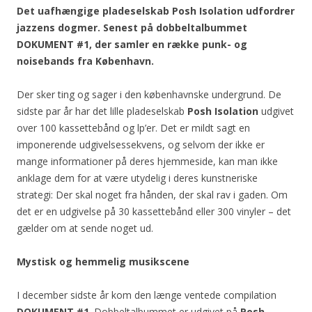
Det uafhængige pladeselskab Posh Isolation udfordrer
jazzens dogmer. Senest på dobbeltalbummet
DOKUMENT #1, der samler en række punk- og
noisebands fra København.
Der sker ting og sager i den københavnske undergrund. De
sidste par år har det lille pladeselskab
Posh Isolation
udgivet
over 100 kassettebånd og lp’er. Det er mildt sagt en
imponerende udgivelsessekvens, og selvom der ikke er
mange informationer på deres hjemmeside, kan man ikke
anklage dem for at være utydelig i deres kunstneriske
strategi: Der skal noget fra hånden, der skal rav i gaden. Om
det er en udgivelse på 30 kassettebånd eller 300 vinyler – det
gælder om at sende noget ud.
Mystisk og hemmelig musikscene
I december sidste år kom den længe ventede compilation
DOKUMENT #1
. Dobbeltalbummet er udgivet på
Posh