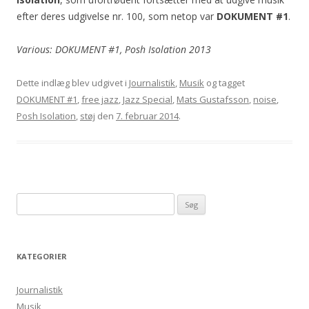
efter deres udgivelse nr. 100, som netop var
DOKUMENT #1
.
Various: DOKUMENT #1, Posh Isolation 2013
Dette indlæg blev udgivet i
Journalistik
,
Musik
og tagget
DOKUMENT #1
,
free jazz
,
Jazz Special
,
Mats Gustafsson
,
noise
,
Posh Isolation
,
støj
den
7. februar 2014
.
S
ø
g
e
KATEGORIER
f
t
Journalistik
e
Musik