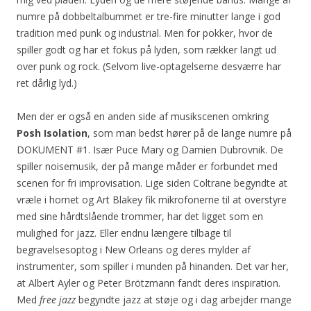
numre på dobbeltalbummet er tre-fire minutter lange i god
tradition med punk og industrial. Men for pokker, hvor de
spiller godt og har et fokus på lyden, som rækker langt ud
over punk og rock. (Selvom live-optagelserne desværre har
ret dårlig lyd.)
Men der er også en anden side af musikscenen omkring
Posh Isolation
, som man bedst hører på de lange numre på
DOKUMENT #1. Især Puce Mary og Damien Dubrovnik. De
spiller noisemusik, der på mange måder er forbundet med
scenen for fri improvisation. Lige siden Coltrane begyndte at
vræle i hornet og Art Blakey fik mikrofonerne til at overstyre
med sine hårdtslående trommer, har det ligget som en
mulighed for jazz. Eller endnu længere tilbage til
begravelsesoptog i New Orleans og deres mylder af
instrumenter, som spiller i munden på hinanden. Det var her,
at Albert Ayler og Peter Brötzmann fandt deres inspiration.
Med
free jazz
begyndte jazz at støje og i dag arbejder mange