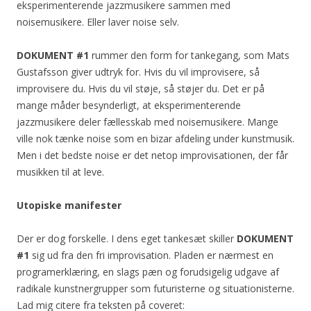
eksperimenterende jazzmusikere sammen med
noisemusikere. Eller laver noise selv.
DOKUMENT #1
rummer den form for tankegang, som Mats
Gustafsson giver udtryk for. Hvis du vil improvisere, så
improvisere du. Hvis du vil støje, så støjer du. Det er på
mange måder besynderligt, at eksperimenterende
jazzmusikere deler fællesskab med noisemusikere. Mange
ville nok tænke noise som en bizar afdeling under kunstmusik.
Men i det bedste noise er det netop improvisationen, der får
musikken til at leve.
Utopiske manifester
Der er dog forskelle. I dens eget tankesæt skiller
DOKUMENT
#1
sig ud fra den fri improvisation. Pladen er nærmest en
programerklæring, en slags pæn og forudsigelig udgave af
radikale kunstnergrupper som futuristerne og situationisterne.
Lad mig citere fra teksten på coveret: