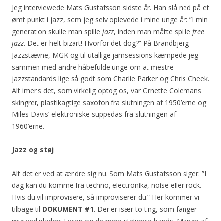
Jeg interviewede Mats Gustafsson sidste år. Han slå ned på et
ømt punkt i jazz, som jeg selv oplevede i mine unge år: ”I min
generation skulle man spille
jazz
, inden man måtte spille
free
jazz
. Det er helt bizart! Hvorfor det dog?” På Brandbjerg
Jazzstævne, MGK og til utallige jamsessions kæmpede jeg
sammen med andre håbefulde unge om at mestre
jazzstandards lige så godt som Charlie Parker og Chris Cheek.
Alt imens det, som virkelig optog os, var Ornette Colemans
skingrer, plastikagtige saxofon fra slutningen af 1950’erne og
Miles Davis’ elektroniske suppedas fra slutningen af
1960’erne.
Jazz og støj
Alt det er ved at ændre sig nu. Som Mats Gustafsson siger: ”I
dag kan du komme fra techno, electronika, noise eller rock.
Hvis du vil improvisere, så improviserer du.” Her kommer vi
tilbage til
DOKUMENT #1
. Der er især to ting, som fanger
mig ved pladen: Lyden og de mere støjende bands. Mange af