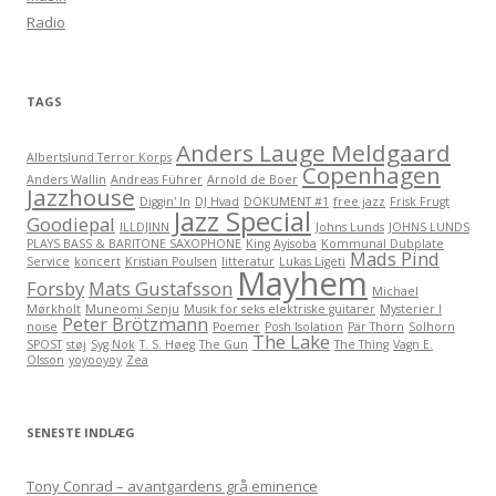
r
Radio
:
TAGS
Anders Lauge Meldgaard
Albertslund Terror Korps
Copenhagen
Anders Wallin
Andreas Führer
Arnold de Boer
Jazzhouse
Diggin' In
DJ Hvad
DOKUMENT #1
free jazz
Frisk Frugt
Jazz Special
Goodiepal
ILLDJINN
Johns Lunds
JOHNS LUNDS
PLAYS BASS & BARITONE SAXOPHONE
King Ayisoba
Kommunal Dubplate
Mads Pind
Service
koncert
Kristian Poulsen
litteratur
Lukas Ligeti
Mayhem
Forsby
Mats Gustafsson
Michael
Mørkholt
Muneomi Senju
Musik for seks elektriske guitarer
Mysterier I
Peter Brötzmann
noise
Poemer
Posh Isolation
Pär Thörn
Solhorn
The Lake
SPOST
støj
Syg Nok
T. S. Høeg
The Gun
The Thing
Vagn E.
Olsson
yoyooyoy
Zea
SENESTE INDLÆG
Tony Conrad – avantgardens grå eminence